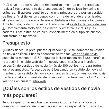
Di SÍ al vestido de novia que resaltará tus mejores características,
realzará tus curvas y te dará una sensación de belleza femenina sin
esfuerzo. Si quieres sentirte como una princesa opta por un vestido
de fiesta. Y si tienes un cuerpo con forma de reloj de arena rizado,
elige un
vestido de novia de sirena
. Enfatizará tus curvas y facciones.
Ante la duda, opta por el estilo tradicional, el
vestido de novia de línea
A
. Complementa todo tipo de cuerpo, y enfatiza la cintura y las
caderas. Este estilo se ve bien, especialmente en el tipo de cuerpo
con forma de manzana.
Presupuesto
¿Quizás tienes un presupuesto ajustado? ¿Qué tal comprar tu vestido
de novia en línea? Puedes encontrar hermosas
vestidos de novia
asequibles
menos de $150, algunos incluso menos de $100. Increíble,
¿verdad? En el sitio web de Princessly encontrarás una increíble
selección de vestidos de novia (¡más de 100 estilos!), y para todos
los presupuestos. Ya sea que esté buscando un vestido de novia sin
tirantes o un vestido de novia con mangas largas, un vestido de novia
hasta el suelo o un vestido de novia corto, ¡lo tenemos todo! Compre
vestidos en nuestro
sitio web
.
¿Cuáles son los estilos de vestidos de novia
más populares?
Tendrás que tomar muchas decisiones importantes a la hora de
comprar un vestido de novia para el día más especial de tu vida. La