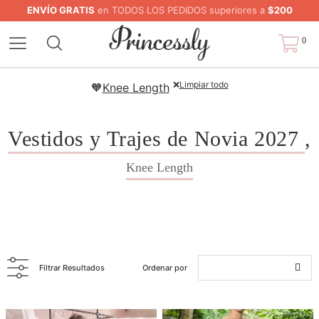
ENVÍO GRATIS
en TODOS LOS PEDIDOS superiores a
$200
0
❌
Limpiar todo
🧡
Knee Length
Vestidos y Trajes de Novia 2027
,
Knee Length
Filtrar Resultados
Ordenar por