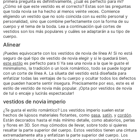
primera pregunta es definitivamente, ¿cuál es perfecto para mí?
¿Cómo sé que este vestido es el correcto? Estas son las preguntas
que toda novia se ha hecho al menos veinte veces. Comience
eligiendo un vestido que no solo coincida con su estilo personal y
personalidad, sino que combine perfectamente con la forma de su
cuerpo y el tema de la boda. Lea a continuación qué cortes de
vestidos son los más populares y cuáles se adaptarán a su tipo de
cuerpo.
Alinear
¡Puedes equivocarte con los vestidos de novia de línea A! Si no está
seguro de qué tipo de vestido de novia elegir y si le quedará bien,
este estilo
es perfecto para ti Ya sea una novia a la que le guste el
minimalismo, la tradición o un look romántico, todo se puede lograr
con un corte de línea A. La silueta del vestido está diseñada para
enfatizar todas las ventajas de tu cuerpo y ocultar todos los defectos
que pueden hacerte sentir insegura. Precisamente por eso, este es el
estilo de vestido de novia más popular. ¡Opta por vestidos de novia
de tul o encaje y lucirás espectacular!
vestidos de novia imperio
¿Te gusta el estilo romántico? Los vestidos imperio suelen estar
hechos de lujosos materiales flotantes, como
gasa
,
satín
, y
cordón
.
Están decorados hasta el más mínimo detalle, como abalorios, perlas
y flores en 3D. Son muy cómodos de llevar, sobre todo si quieres
resaltar la parte superior del cuerpo. Estos vestidos tienen una cintura
extremadamente alta y enfatizan la parte superior del cuerpo. Los