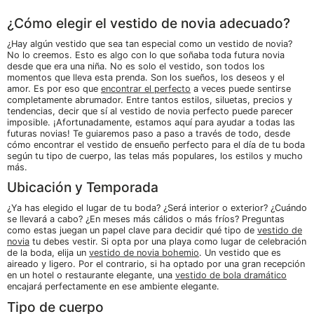
¿Cómo elegir el vestido de novia adecuado?
¿Hay algún vestido que sea tan especial como un vestido de novia?
No lo creemos. Esto es algo con lo que soñaba toda futura novia
desde que era una niña. No es solo el vestido, son todos los
momentos que lleva esta prenda. Son los sueños, los deseos y el
amor. Es por eso que
encontrar el perfecto
a veces puede sentirse
completamente abrumador. Entre tantos estilos, siluetas, precios y
tendencias, decir que sí al vestido de novia perfecto puede parecer
imposible. ¡Afortunadamente, estamos aquí para ayudar a todas las
futuras novias! Te guiaremos paso a paso a través de todo, desde
cómo encontrar el vestido de ensueño perfecto para el día de tu boda
según tu tipo de cuerpo, las telas más populares, los estilos y mucho
más.
Ubicación y Temporada
¿Ya has elegido el lugar de tu boda? ¿Será interior o exterior? ¿Cuándo
se llevará a cabo? ¿En meses más cálidos o más fríos? Preguntas
como estas juegan un papel clave para decidir qué tipo de
vestido de
novia
tu debes vestir. Si opta por una playa como lugar de celebración
de la boda, elija un
vestido de novia bohemio
. Un vestido que es
aireado y ligero. Por el contrario, si ha optado por una gran recepción
en un hotel o restaurante elegante, una
vestido de bola dramático
encajará perfectamente en ese ambiente elegante.
Tipo de cuerpo