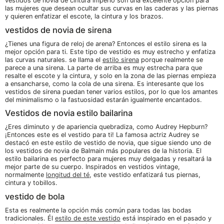
vestidos de novia de cintura imperio son una excelente opción para
las mujeres que desean ocultar sus curvas en las caderas y las piernas
y quieren enfatizar el escote, la cintura y los brazos.
vestidos de novia de sirena
¿Tienes una figura de reloj de arena? Entonces el estilo sirena es la
mejor opción para ti. Este tipo de vestido es muy estrecho y enfatiza
las curvas naturales. se llama el
estilo sirena
porque realmente se
parece a una sirena. La parte de arriba es muy estrecha para que
resalte el escote y la cintura, y solo en la zona de las piernas empieza
a ensancharse, como la cola de una sirena. Es interesante que los
vestidos de sirena puedan tener varios estilos, por lo que los amantes
del minimalismo o la fastuosidad estarán igualmente encantados.
Vestidos de novia estilo bailarina
¿Eres diminuto y de apariencia quebradiza, como Audrey Hepburn?
¡Entonces este es el vestido para ti! La famosa actriz Audrey se
destacó en este estilo de vestido de novia, que sigue siendo uno de
los vestidos de novia de Balmain más populares de la historia. El
estilo bailarina es perfecto para mujeres muy delgadas y resaltará la
mejor parte de su cuerpo. Inspirados en vestidos vintage,
normalmente
longitud del té
, este vestido enfatizará tus piernas,
cintura y tobillos.
vestido de bola
Esta es realmente la opción más común para todas las bodas
tradicionales. Él
estilo de este vestido
está inspirado en el pasado y