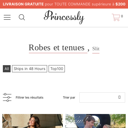
LIVRAISON GRATUITE
pour TOUTE COMMANDE supérieure à
$200
0
Robes et tenues
,
Slit
All
Ships in 48 Hours
Top100
Filtrer les résultats
Trier par