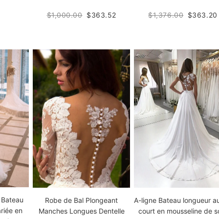
$1,000.00
$363.52
$1,376.00
$363.20
e Bateau
Robe de Bal Plongeant
A-ligne Bateau longueur au
riée en
Manches Longues Dentelle
court en mousseline de s