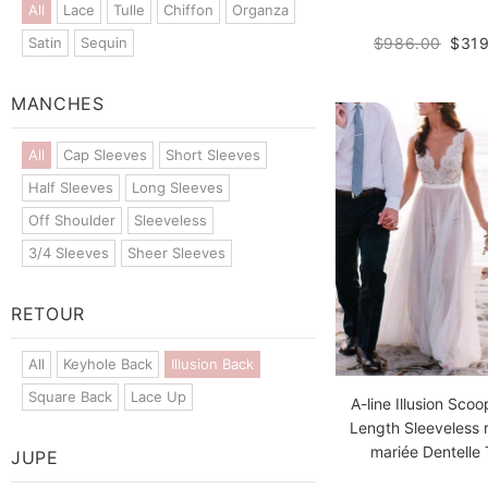
All
Lace
Tulle
Chiffon
Organza
$986.00
$319
Satin
Sequin
MANCHES
All
Cap Sleeves
Short Sleeves
Half Sleeves
Long Sleeves
Off Shoulder
Sleeveless
3/4 Sleeves
Sheer Sleeves
RETOUR
All
Keyhole Back
Illusion Back
Square Back
Lace Up
A-line Illusion Scoo
Length Sleeveless 
mariée Dentelle 
JUPE