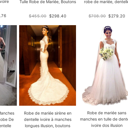
ivoire
Tulle Robe de Mariée, Boutons
robe de mariée, dentell
.76
$455.00
$298.40
$708.90
$279.20
Robe de mariée sans
 Manches
Robe de mariée sirène en
manches en tulle de dente
Robe De
dentelle ivoire à manches
ivoire dos illusion
entelle
longues illusion, boutons