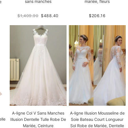
sans manches
mariée, fleurs
e
$1,409.90
$488.40
$206.16
A-ligne Col V Sans Manches
A-ligne Illusion Mousseline de
lle
Illusion Dentelle Tulle Robe De
Soie Bateau Court Longueur
Mariée, Ceinture
Sol Robe de Mariée, Dentelle