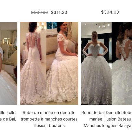
$304.00
$887.30
$311.20
lle Tulle
Robe de bal Dentelle Rob
Robe de mariée en dentelle
 de Bal,
mariée Illusion Bateau
trompette à manches courtes
Manches longues Balay
Illusion, boutons