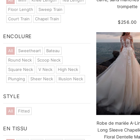
trompette
Floor Length
Sweep Train
Court Train
Chapel Train
$256.00
ENCOLURE
All
Sweetheart
Bateau
Round Neck
Scoop Neck
Square Neck
V Neck
High Neck
Plunging
Sheer Neck
Illusion Neck
STYLE
All
Fitted
Robe de mariée A-Line
EN TISSU
Long Sleeve Chapell
Floral Dentelle M