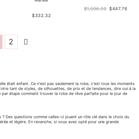
$1,006.00
$447.76
$332.32
2
lle était enfant. Ce n'est pas seulement la robe, c'est tous les moments
re tant de styles, de silhouettes, de prix et de tendances, dire oui à la
par étape comment trouver la robe de rêve parfaite pour le jour de
ids ? Des questions comme celles-ci jouent un rôle clé dans le choix du
aérée et légère. En revanche, si vous avez opté pour une grande