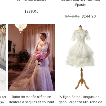
Épaule
$288.00
$476.00
$244.96
Robe de mariée sirène en
A-ligne Bateau longueur au
 sol
dentelle à sequins et col haut
genou organza Mini robe de
oie