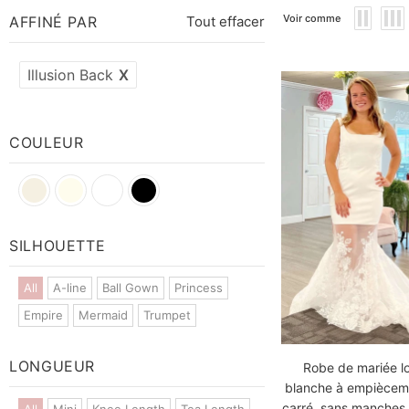
Voir comme
AFFINÉ PAR
Tout effacer
Illusion Back
X
COULEUR
SILHOUETTE
All
A-line
Ball Gown
Princess
Empire
Mermaid
Trumpet
LONGUEUR
Robe de mariée l
blanche à empièceme
carré, sans manches
All
Mini
Knee Length
Tea Length