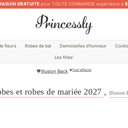
RAISON GRATUITE
pour TOUTE COMMANDE supérieure à
$
de fleurs
Robes de bal
Demoiselles d'honneur
Cockta
Les filles'
❌
Tout effacer
🧡
Illusion Back
bes et robes de mariée 2027
,
Illusion