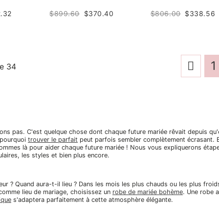
.32
$806.00
$338.56
$899.60
$370.40
1
e
34
ons pas. C'est quelque chose dont chaque future mariée rêvait depuis qu'e
t pourquoi
trouver le parfait
peut parfois sembler complètement écrasant. Ent
ommes là pour aider chaque future mariée ! Nous vous expliquerons étape 
aires, les styles et bien plus encore.
ieur ? Quand aura-t-il lieu ? Dans les mois les plus chauds ou les plus fro
 comme lieu de mariage, choisissez un
robe de mariée bohème
. Une robe 
ique
s'adaptera parfaitement à cette atmosphère élégante.