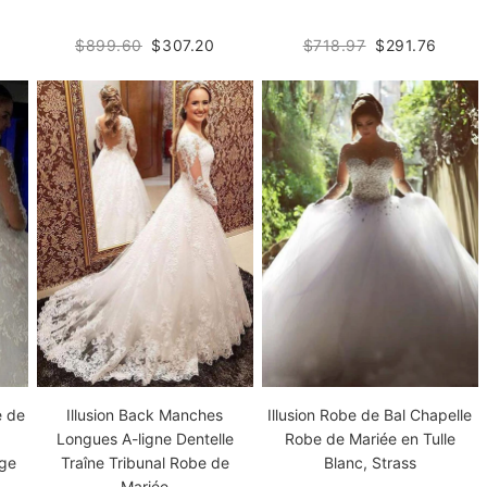
$899.60
$307.20
$718.97
$291.76
e de
Illusion Robe de Bal Chapelle
Illusion Back Manches
Robe de Mariée en Tulle
Longues A-ligne Dentelle
age
Blanc, Strass
Traîne Tribunal Robe de
Mariée