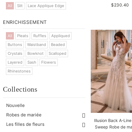
$230.40
All
Slit
Lace Applique Edge
ENRICHISSEMENT
All
Pleats
Ruffles
Appliqued
Buttons
Waistband
Beaded
Crystals
Bowknot
Scalloped
Layered
Sash
Flowers
Rhinestones
Collections
Nouvelle
Robes de mariée
Illusion Back A-Lin
Les filles de fleurs
Sweep Robe de ma