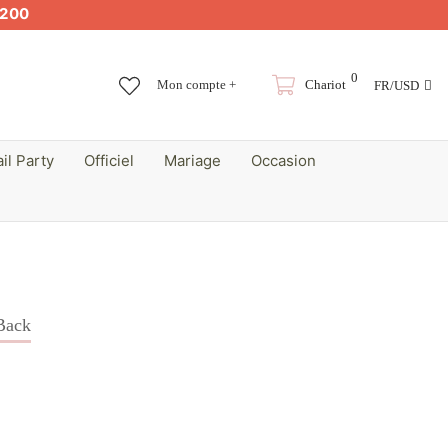
200
0
Mon compte +
Chariot
FR/USD
il Party
Officiel
Mariage
Occasion
 Back