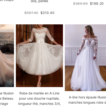
dos, perlée
$389.60
$199.20
$587.40
$310.40
 Illusion
Robe de mariée en A-Line
A-line hors épaule Illusi
e Bateau
pour une douche nuptiale,
manches longues robe 
ariage
longueur thé, manches 3/4,