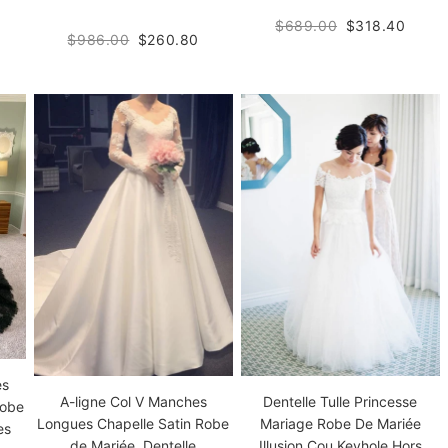
$689.00
$318.40
$986.00
$260.80
es
Dentelle Tulle Princesse
A-ligne Col V Manches
Robe
Mariage Robe De Mariée
Longues Chapelle Satin Robe
es
Illusion Cou Keyhole Hors
de Mariée, Dentelle