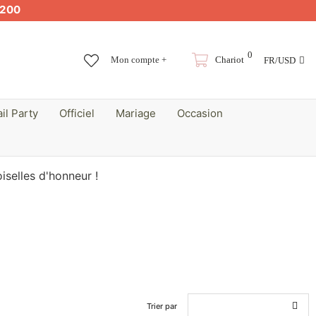
200
0
Mon compte +
Chariot
FR/USD
il Party
Officiel
Mariage
Occasion
selles d'honneur !
Trier par