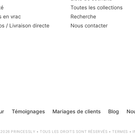
té
Toutes les collections
 en vrac
Recherche
s / Livraison directe
Nous contacter
ur
Témoignages
Mariages de clients
Blog
Nou
 2026 PRINCESSLY • TOUS LES DROITS SONT RÉSERVÉS •
TERMES
•
I