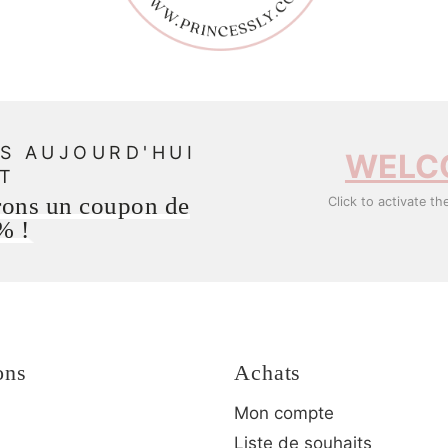
S AUJOURD'HUI
WELC
T
rons un coupon de
Click to activate th
% !
ons
Achats
Mon compte
Liste de souhaits