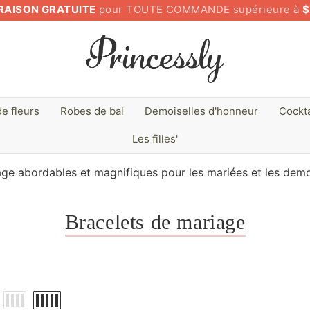
RAISON GRATUITE
pour TOUTE COMMANDE supérieure à
$
de fleurs
Robes de bal
Demoiselles d'honneur
Cockta
Les filles'
age abordables et magnifiques pour les mariées et les demoi
Bracelets de mariage