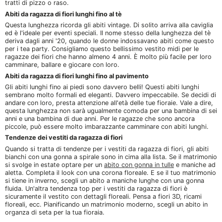
tratti di pizzo o raso.
Abiti da ragazza di fiori lunghi fino al tè
Questa lunghezza ricorda gli abiti vintage. Di solito arriva alla caviglia
ed è l'ideale per eventi speciali. Il nome stesso della lunghezza del tè
deriva dagli anni '20, quando le donne indossavano abiti come questo
per i tea party. Consigliamo questo bellissimo vestito midi per le
ragazze dei fiori che hanno almeno 4 anni. È molto più facile per loro
camminare, ballare e giocare con loro.
Abiti da ragazza di fiori lunghi fino al pavimento
Gli abiti lunghi fino ai piedi sono davvero belli! Questi abiti lunghi
sembrano molto formali ed eleganti. Davvero impeccabile. Se decidi di
andare con loro, presta attenzione all'età delle tue fioraie. Vale a dire,
questa lunghezza non sarà ugualmente comoda per una bambina di sei
anni e una bambina di due anni. Per le ragazze che sono ancora
piccole, può essere molto imbarazzante camminare con abiti lunghi.
Tendenze dei vestiti da ragazza di fiori
Quando si tratta di tendenze per i vestiti da ragazza di fiori, gli abiti
bianchi con una gonna a spirale sono in cima alla lista. Se il matrimonio
si svolge in estate optare per un
abito con gonna in tulle
e maniche ad
aletta. Completa il look con una corona floreale. E se il tuo matrimonio
si tiene in inverno, scegli un abito a maniche lunghe con una gonna
fluida. Un'altra tendenza top per i vestiti da ragazza di fiori è
sicuramente il vestito con dettagli floreali. Pensa a fiori 3D, ricami
floreali, ecc. Pianificando un matrimonio moderno, scegli un abito in
organza di seta per la tua fioraia.