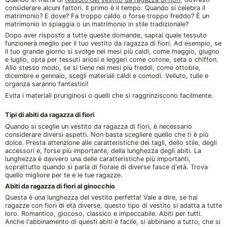
considerare alcuni fattori. Il primo è il tempo. Quando si celebra il
matrimonio? E dove? Fa troppo caldo o forse troppo freddo? È un
matrimonio in spiaggia o un matrimonio in stile tradizionale?
Dopo aver risposto a tutte queste domande, saprai quale tessuto
funzionerà meglio per il tuo vestito da ragazza di fiori. Ad esempio, se
il tuo grande giorno si svolge nei mesi più caldi, come maggio, giugno
e luglio, opta per tessuti ariosi e leggeri come cotone, seta o chiffon.
Allo stesso modo, se si tiene nei mesi più freddi, come ottobre,
dicembre e gennaio, scegli materiali caldi e comodi. Velluto, tulle e
organza saranno fantastici!
Evita i materiali pruriginosi o quelli che si raggrinziscono facilmente.
Tipi di abiti da ragazza di fiori
Quando si sceglie un vestito da ragazza di fiori, è necessario
considerare diversi aspetti. Non basta scegliere quello che ti è più
dolce. Presta attenzione alle caratteristiche dei tagli, dello stile, degli
accessori e, forse più importante, della lunghezza degli abiti. La
lunghezza è davvero una delle caratteristiche più importanti,
soprattutto quando si parla di fioraie di diverse fasce d'età. Trova
quello migliore per te e le tue ragazze.
Abiti da ragazza di fiori al ginocchio
Questa è una lunghezza del vestito perfetta! Vale a dire, se hai
ragazze con fiori di età diverse, questo tipo di vestito si adatta a tutte
loro. Romantico, giocoso, classico e impeccabile. Abiti per tutti.
Anche l'abbinamento di questi abiti è facile, si abbinano a tutto, che si