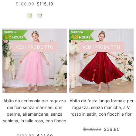
$188.99
$115.19
VEDI PRODOTTO
VEDI PRODOTTO
Abito da cerimonia per ragazza
Abito da festa lungo formale per
dei fiori senza maniche, con
ragazza, senza maniche, a V,
perline, all'americana, senza
rosso in satin, con fiocchi e fiori
schiena, in tulle rosa, con fiocco
$109.00
$36.80
$103.80
$34.80