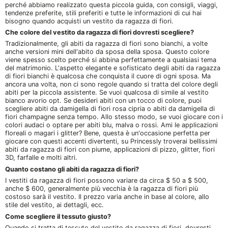
perché abbiamo realizzato questa piccola guida, con consigli, viaggi,
tendenze preferite, stili preferiti e tutte le informazioni di cui hai
bisogno quando acquisti un vestito da ragazza di fiori.
Che colore del vestito da ragazza di fiori dovresti scegliere?
Tradizionalmente, gli abiti da ragazza di fiori sono bianchi, a volte
anche versioni mini dell'abito da sposa della sposa. Questo colore
viene spesso scelto perché si abbina perfettamente a qualsiasi tema
del matrimonio. L'aspetto elegante e sofisticato degli abiti da ragazza
di fiori bianchi è qualcosa che conquista il cuore di ogni sposa. Ma
ancora una volta, non ci sono regole quando si tratta del colore degli
abiti per la piccola assistente. Se vuoi qualcosa di simile al vestito
bianco avorio opt. Se desideri abiti con un tocco di colore, puoi
scegliere abiti da damigella di fiori rosa cipria o abiti da damigella di
fiori champagne senza tempo. Allo stesso modo, se vuoi giocare con i
colori audaci o optare per abiti blu, malva o rossi. Ami le applicazioni
floreali o magari i glitter? Bene, questa è un'occasione perfetta per
giocare con questi accenti divertenti, su Princessly troverai bellissimi
abiti da ragazza di fiori con piume, applicazioni di pizzo, glitter, fiori
3D, farfalle e molti altri.
Quanto costano gli abiti da ragazza di fiori?
I vestiti da ragazza di fiori possono variare da circa $ 50 a $ 500,
anche $ 600, generalmente più vecchia è la ragazza di fiori più
costoso sarà il vestito. Il prezzo varia anche in base al colore, allo
stile del vestito, ai dettagli, ecc.
Come scegliere il tessuto giusto?
Quando si tratta di
tessuto del vestito da ragazza di fiori
, dovresti