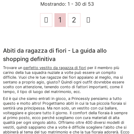
Mostrando
: 1 - 30
di
53
1
2
Abiti da ragazza di fiori - La guida allo
shopping definitiva
Trovare un
perfetto vestito da ragazza di fiori
per il membro più
carino della tua squadra nuziale a volte può essere un compito
difficile. Vuoi che le tue ragazze dei fiori appaiano al meglio, ma si
sentano a proprio agio, giusto? Quindi ogni outfit dovrebbe essere
scelto con attenzione, tenendo conto di fattori importanti, come il
tempo, il tipo di luogo del matrimonio, ecc.
Ed è qui che siamo entrati in gioco, a Princessly pensiamo a tutto
questo e molto altro! Progettiamo abiti in cui la tua piccola fioraia si
sentirà una principessa. Ma non solo, un vestito con cui ballare,
volteggiare e giocare tutto il giorno. Il comfort della fioraia è sempre
al primo posto, ecco perché scegliamo con cura materiali di alta
qualità per ogni singolo abito. Offriamo oltre 400 diversi modelli di
vestiti, quindi sappiamo che a volte è difficile scegliere l'abito che si
abbinerà al tema del tuo matrimonio e che la tua fioraia adorerà. Ecco