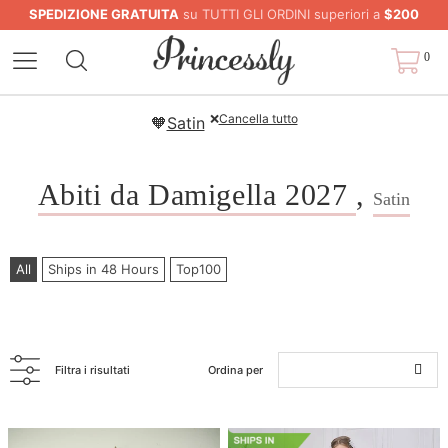
SPEDIZIONE GRATUITA
su TUTTI GLI ORDINI superiori a
$200
0
❌
Cancella tutto
🧡
Satin
Abiti da Damigella 2027
,
Satin
All
Ships in 48 Hours
Top100
Filtra i risultati
Ordina per