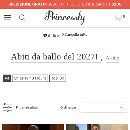
SPEDIZIONE GRATUITA
su TUTTI GLI ORDINI superiori a
$200
0
❌
Cancella tutto
🧡
A-line
Abiti da ballo del 2027!
,
A-line
All
Ships in 48 Hours
Top100
Filtra i risultati
Ordina per