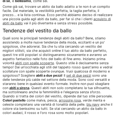
di se
, e
bellissimo
, come sei.
Come già sai, trovare un abito da ballo adatto a te non è un compito
facile. Dal materiale, la vestibilità perfetta, la taglia perfetta, il
prezzo... e la lista continua. Ecco perché abbiamo deciso di realizzare
una piccola guida agli abiti da ballo, per far sì che i clienti
acquisto di
abiti da ballo
vai il più divertente e senza stress possibile.
Tendenze del vestito da ballo
Quali sono le principali tendenze degli abiti da ballo? Bene, stiamo
assistendo a molte nuove tendenze della moda, eccitanti e un po'
spigolose, che adorerai. Sia che tu stia cercando un vestito dei
migliori stilisti, sia che acquisti online il tuo abito da ballo perfetto,
questi tre stili popolari si distingueranno sicuramente e avranno un
aspetto fantastico nelle foto del ballo di fine anno. Iniziamo prima
volontà
abiti con spalle scoperte
. Questo stile è decisamente senza
tempo! Dai un'occhiata agli stili del tappeto rosso quest'anno e vedrai
scollature con spalle scoperte ovunque. Vuoi qualcosa di moderno e
spigoloso? Scegliere
abiti a due pezzi
! Il
set di due pezzi
sono una
delle tendenze più calde nel settore della moda. Sono così versatili e
staranno bene in qualsiasi evento formale. Inoltre non puoi sbagliare
con
abiti a sirena
. Questi abiti non solo completano la tua silhouette,
ma sottolineano anche la femminilità e l'eleganza senza sforzo.
Quando si tratta dei colori del vestito, dipende dal tuo stile personale.
Colori pastello
come malva, pesca,
arrossire rosa
, verde menta e
celeste completano una varietà di tonalità della pelle.
blu navy
anche il
colore sta benissimo su tutti. Se stai cercando un abito da ballo in
colori audaci, il rosso e l'oro rosa sono molto popolari.