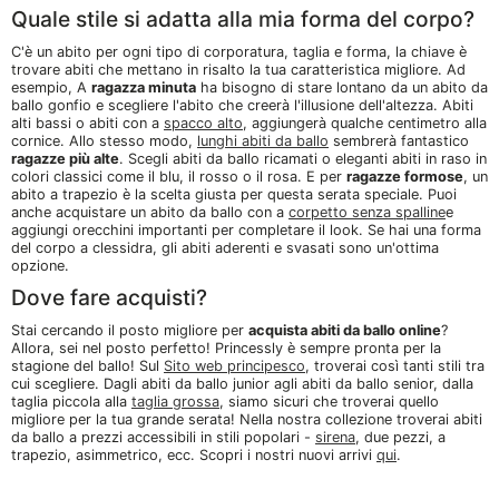
Quale stile si adatta alla mia forma del corpo?
C'è un abito per ogni tipo di corporatura, taglia e forma, la chiave è
trovare abiti che mettano in risalto la tua caratteristica migliore. Ad
esempio, A
ragazza minuta
ha bisogno di stare lontano da un abito da
ballo gonfio e scegliere l'abito che creerà l'illusione dell'altezza. Abiti
alti bassi o abiti con a
spacco alto
, aggiungerà qualche centimetro alla
cornice. Allo stesso modo,
lunghi abiti da ballo
sembrerà fantastico
ragazze più alte
. Scegli abiti da ballo ricamati o eleganti abiti in raso in
colori classici come il blu, il rosso o il rosa. E per
ragazze formose
, un
abito a trapezio è la scelta giusta per questa serata speciale. Puoi
anche acquistare un abito da ballo con a
corpetto senza spalline
e
aggiungi orecchini importanti per completare il look. Se hai una forma
del corpo a clessidra, gli abiti aderenti e svasati sono un'ottima
opzione.
Dove fare acquisti?
Stai cercando il posto migliore per
acquista abiti da ballo online
?
Allora, sei nel posto perfetto! Princessly è sempre pronta per la
stagione del ballo! Sul
Sito web principesco
, troverai così tanti stili tra
cui scegliere. Dagli abiti da ballo junior agli abiti da ballo senior, dalla
taglia piccola alla
taglia grossa
, siamo sicuri che troverai quello
migliore per la tua grande serata! Nella nostra collezione troverai abiti
da ballo a prezzi accessibili in stili popolari -
sirena
, due pezzi, a
trapezio, asimmetrico, ecc. Scopri i nostri nuovi arrivi
qui
.