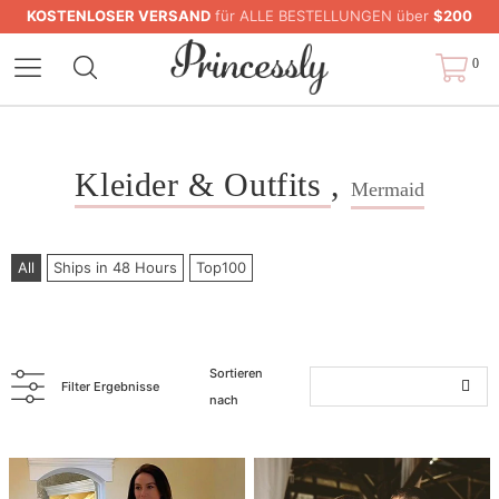
KOSTENLOSER VERSAND
für ALLE BESTELLUNGEN über
$200
0
Kleider & Outfits
,
Mermaid
All
Ships in 48 Hours
Top100
Sortieren
Filter Ergebnisse
nach