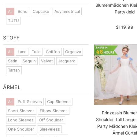
Blumenmädchen Klei
All
Boho
Cupcake
Asymmetrical
Partykleid
TUTU
$119.99
STOFF
All
Lace
Tulle
Chiffon
Organza
Satin
Sequin
Velvet
Jacquard
Tartan
ÄRMEL
All
Puff Sleeves
Cap Sleeves
Short Sleeves
Elbow Sleeves
Prinzessin Blume
Shoulder Tüll Lange 
Long Sleeves
Off Shoulder
Party Mädchen Klei
One Shoulder
Sleeveless
Ärmel Gürtel