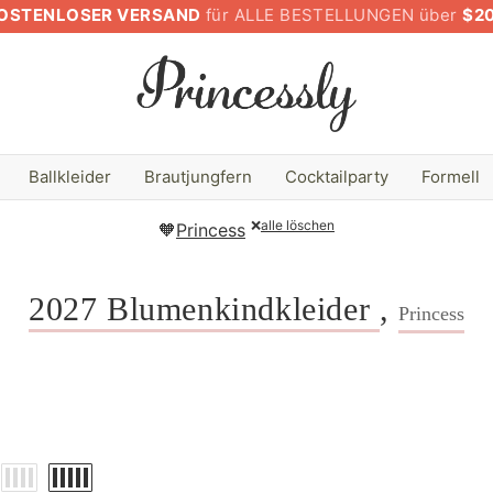
OSTENLOSER VERSAND
für ALLE BESTELLUNGEN über
$2
Ballkleider
Brautjungfern
Cocktailparty
Formell
❌
alle löschen
🧡
Princess
2027 Blumenkindkleider
,
Princess