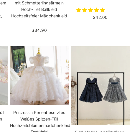
ßem
mit Schmetterlingsärmeln
Hoch-Tief Ballkleid
t,
Hochzeitsfeier Mädchenkleid
$42.00
$34.90
ll
Prinzessin Perlenbesetztes
en
Weißes Spitzen-Tüll
Hochzeitsblumenmädchenkleid
Festkleid