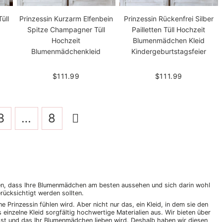
üll
Prinzessin Kurzarm Elfenbein
Prinzessin Rückenfrei Silber
Spitze Champagner Tüll
Pailletten Tüll Hochzeit
Hochzeit
Blumenmädchen Kleid
Blumenmädchenkleid
Kindergeburtstagsfeier
$111.99
$111.99
3
…
8
ten, dass Ihre Blumenmädchen am besten aussehen und sich darin wohl
erücksichtigt werden sollten.
e Prinzessin fühlen wird. Aber nicht nur das, ein Kleid, in dem sie den
inzelne Kleid sorgfältig hochwertige Materialien aus. Wir bieten über
sst und das Ihr Blumenmädchen lieben wird. Deshalb haben wir diesen