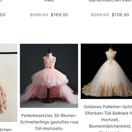
.00
$368.00
$169.00
$298.00
$109.00
Goldenes Pailletten-Spit
Elfenbein-Tüll-Ballkleid f
Perlenbesetztes 3D-Blumen-
Hochzeit,
Schmetterlings-gestuftes rosa
Blumenmädchenkleid,
Tüll-Hochzeits-
dchen-