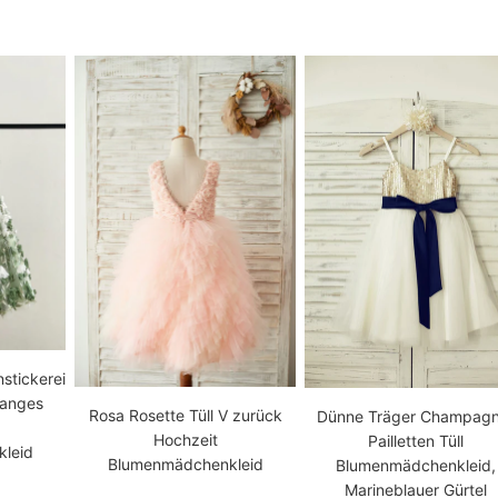
stickerei
langes
Rosa Rosette Tüll V zurück
Dünne Träger Champagn
Hochzeit
Pailletten Tüll
leid
Blumenmädchenkleid
Blumenmädchenkleid,
Marineblauer Gürtel