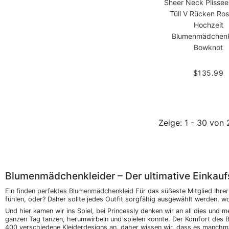
Sheer Neck Plisse
Tüll V Rücken Ro
Hochzeit
Blumenmädchenk
Bowknot
$135.99
Zeige
: 1 - 30
von
2
Blumenmädchenkleider – Der ultimative Einkauf
Ein finden
perfektes Blumenmädchenkleid
Für das süßeste Mitglied Ihre
fühlen, oder? Daher sollte jedes Outfit sorgfältig ausgewählt werden, w
Und hier kamen wir ins Spiel, bei Princessly denken wir an all dies und m
ganzen Tag tanzen, herumwirbeln und spielen konnte. Der Komfort des Bl
400 verschiedene Kleiderdesigns an, daher wissen wir, dass es manchma