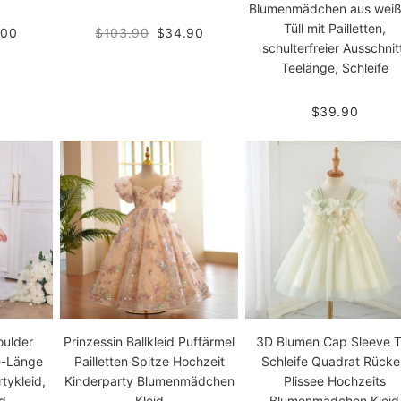
Blumenmädchen aus wei
Tüll mit Pailletten,
.00
$103.90
$34.90
schulterfreier Ausschnit
Teelänge, Schleife
$39.90
oulder
Prinzessin Ballkleid Puffärmel
3D Blumen Cap Sleeve Tü
e-Länge
Pailletten Spitze Hochzeit
Schleife Quadrat Rück
ykleid,
Kinderparty Blumenmädchen
Plissee Hochzeits
d
Kleid
Blumenmädchen Kleid