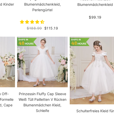
Blumenmädchenkleid,
d Kinder
Blumenmädchenkleid
Perlengürtel
$99.19
$188.99
$115.19
n Off-
Prinzessin Fluffy Cap Sleeve
Formelle
Weiß Tüll Pailletten V Rücken
d, Cape
Blumenmädchen Kleid,
Schleife
Schulterfreies Kleid für