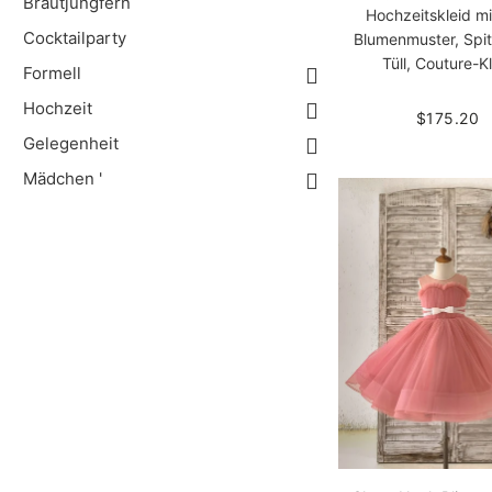
Brautjungfern
Hochzeitskleid m
Cocktailparty
Blumenmuster, Spi
Tüll, Couture-K
Formell
Hochzeit
$175.20
Gelegenheit
Mädchen '