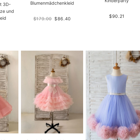
Kinderparty
Blumenmädchenkleid
it 3D-
tze und
$90.21
leid
$179.00
$86.40