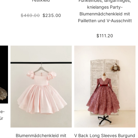
Funkelndes, langärmliges,
knielanges Party-
Blumenmädchenkleid mit
$469.00
$235.00
Pailletten und V-Ausschnitt
$111.20
ze-
ür
Blumenmädchenkleid mit
V Back Long Sleeves Burgund