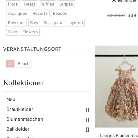
Floral
Pleats
Ruffles
Stripes
Appliqued
Rosette
Beaded
$112.00
$39
Bowknot
Bow
Scalloped
Layered
Sash
Flowers
VERANSTALTUNGSORT
All
Beach
Kollektionen
Neu
Brautkleider
Blumenmädchen
Ballkleider
Langes Blumenmä