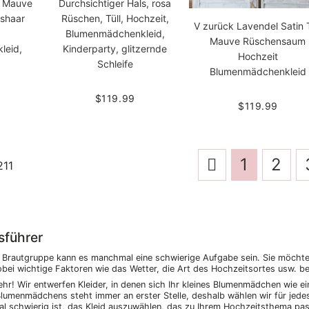
e Mauve
Durchsichtiger Hals, rosa
sshaar
Rüschen, Tüll, Hochzeit,
V zurück Lavendel Satin T
Blumenmädchenkleid,
Mauve Rüschensaum
leid,
Kinderparty, glitzernde
Hochzeit
Schleife
Blumenmädchenkleid
$119.99
$119.99
1
2
11
sführer
r Brautgruppe kann es manchmal eine schwierige Aufgabe sein. Sie möch
obei wichtige Faktoren wie das Wetter, die Art des Hochzeitsortes usw. b
ehr! Wir entwerfen Kleider, in denen sich Ihr kleines Blumenmädchen wie ein
umenmädchens steht immer an erster Stelle, deshalb wählen wir für jedes e
l schwierig ist, das Kleid auszuwählen, das zu Ihrem Hochzeitsthema pa