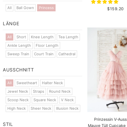
All
Ball Gown
Princess
$159.20
LÄNGE
All
Short
Knee Length
Tea Length
Ankle Length
Floor Length
Sweep Train
Court Train
Cathedral
AUSSCHNITT
All
Sweetheart
Halter Neck
Jewel Neck
Straps
Round Neck
Scoop Neck
Square Neck
V Neck
High Neck
Sheer Neck
Illusion Neck
Prinzessin V-Auss
STIL
Mauve Tüll Cupcake 