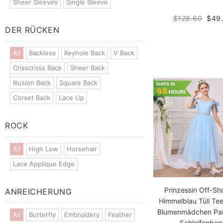
Sheer Sleeves
Single Sleeve
$128.60
$49
DER RÜCKEN
All
Backless
Keyhole Back
V Back
Crisscross Back
Sheer Back
Illusion Back
Square Back
Corset Back
Lace Up
ROCK
All
High Low
Horsehair
Lace Applique Edge
Prinzessin Off-Sh
ANREICHERUNG
Himmelblau Tüll Te
Blumenmädchen Part
All
Butterfly
Embroidery
Feather
Schleifenban