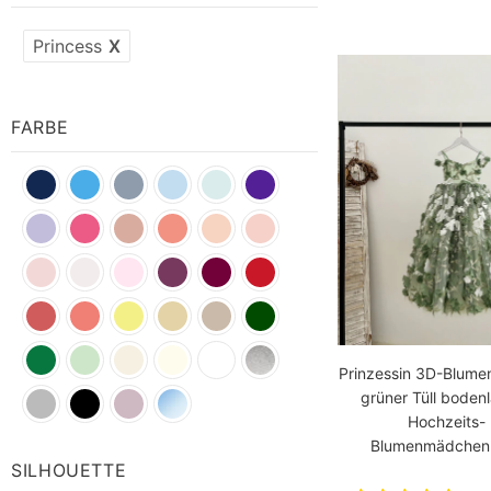
Princess
X
FARBE
Blue
Blue
Blue
Blue
Gold
Pink
Pink
Pink
Green
Prinzessin 3D-Blumen
grüner Tüll boden
Hochzeits-
Blumenmädchenk
SILHOUETTE