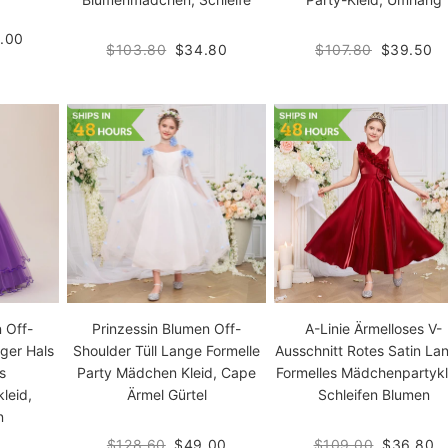
.00
$103.80
$34.80
$107.80
$39.50
n Off-
Prinzessin Blumen Off-
A-Linie Ärmelloses V-
iger Hals
Shoulder Tüll Lange Formelle
Ausschnitt Rotes Satin La
s
Party Mädchen Kleid, Cape
Formelles Mädchenpartykl
leid,
Ärmel Gürtel
Schleifen Blumen
n
$128.60
$49.00
$109.00
$36.80