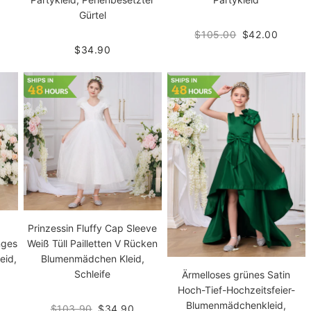
Gürtel
$105.00
$42.00
$34.90
Prinzessin Fluffy Cap Sleeve
nges
Weiß Tüll Pailletten V Rücken
eid,
Blumenmädchen Kleid,
Schleife
Ärmelloses grünes Satin
Hoch-Tief-Hochzeitsfeier-
Blumenmädchenkleid,
$103.90
$34.90