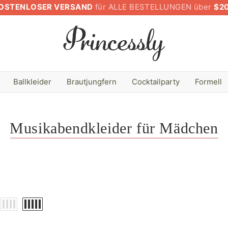
OSTENLOSER VERSAND
für ALLE BESTELLUNGEN über
$2
Ballkleider
Brautjungfern
Cocktailparty
Formell
Musikabendkleider für Mädchen