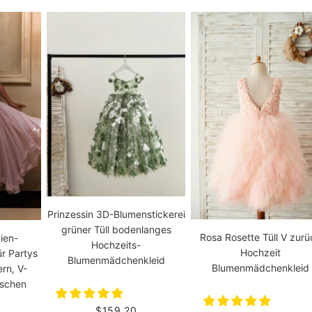
Prinzessin 3D-Blumenstickerei
grüner Tüll bodenlanges
Rosa Rosette Tüll V zurü
ien-
Hochzeits-
Hochzeit
ür Partys
Blumenmädchenkleid
Blumenmädchenkleid
rn, V-
üschen
$159.20