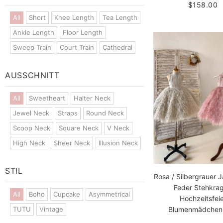
$158.00
All
Short
Knee Length
Tea Length
Ankle Length
Floor Length
Sweep Train
Court Train
Cathedral
AUSSCHNITT
All
Sweetheart
Halter Neck
Jewel Neck
Straps
Round Neck
Scoop Neck
Square Neck
V Neck
High Neck
Sheer Neck
Illusion Neck
STIL
Rosa / Silbergrauer 
Feder Stehkra
All
Boho
Cupcake
Asymmetrical
Hochzeitsfeie
TUTU
Vintage
Blumenmädchenk