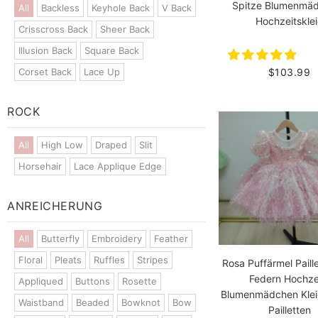
Spitze Blumenmä
All
Backless
Keyhole Back
V Back
Hochzeitskle
Crisscross Back
Sheer Back
Illusion Back
Square Back
$103.99
Corset Back
Lace Up
ROCK
All
High Low
Draped
Slit
Horsehair
Lace Applique Edge
ANREICHERUNG
All
Butterfly
Embroidery
Feather
Floral
Pleats
Ruffles
Stripes
Rosa Puffärmel Paille
Federn Hochze
Appliqued
Buttons
Rosette
Blumenmädchen Kleid
Waistband
Beaded
Bowknot
Bow
Pailletten