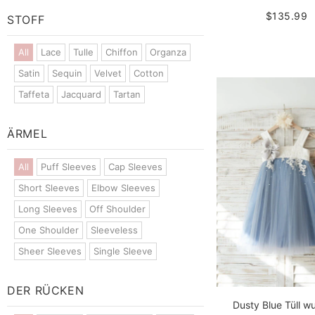
$135.99
STOFF
All
Lace
Tulle
Chiffon
Organza
Satin
Sequin
Velvet
Cotton
Taffeta
Jacquard
Tartan
ÄRMEL
All
Puff Sleeves
Cap Sleeves
Short Sleeves
Elbow Sleeves
Long Sleeves
Off Shoulder
One Shoulder
Sleeveless
Sheer Sleeves
Single Sleeve
DER RÜCKEN
Dusty Blue Tüll wu