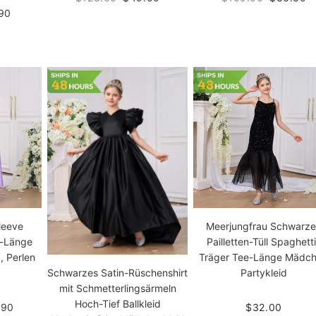
90
leeve
Meerjungfrau Schwarz
e-Länge
Pailletten-Tüll Spaghett
, Perlen
Träger Tee-Länge Mädc
Partykleid
Schwarzes Satin-Rüschenshirt
mit Schmetterlingsärmeln
Hoch-Tief Ballkleid
.90
$32.00