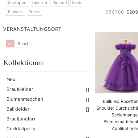
Scalloped
Layered
Ruched
Sash
$567.00
$209
Flowers
Pearls
VERANSTALTUNGSORT
All
Beach
Kollektionen
Neu
Brautkleider
Blumenmädchen
Ballkleid Rosette
Shoulder Durchsicht
Ballkleider
Schichtlange
Brautjungfern
Blumenmädchenk
Cocktailparty
Applikatione