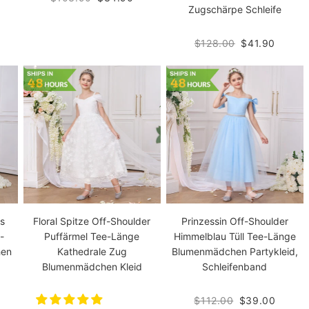
Zugschärpe Schleife
$128.00
$41.90
es
Floral Spitze Off-Shoulder
Prinzessin Off-Shoulder
i-
Puffärmel Tee-Länge
Himmelblau Tüll Tee-Länge
hen
Kathedrale Zug
Blumenmädchen Partykleid,
Blumenmädchen Kleid
Schleifenband
$112.00
$39.00