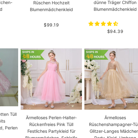
dchen-
dünne Träger Chiffon
Rüschen Hochzeit
id
Blumenmädchenkleid
Blumenmädchenkleid
$99.19
$94.39
tten Tüll
Ärmelloses Perlen-Halter-
Ärmelloses
its
Rückenfreies Pink Tüll
Rüschenshampagner-Tül
, Perlen
Festliches Partykleid für
Glitzer-Langes Mädche
Blumenmädchen, Schleife
Party-Kleid, Umhang