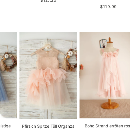
$127.20
$119.99
lstige
Boho Strand erröten ro
Pfirsich Spitze Tüll Organza