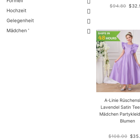
Formell
$94.80
$32.
Hochzeit
Gelegenheit
Mädchen '
A-Linie Rüschens
Lavendel Satin Te
Mädchen Partykleid
Blumen
$108.00
$35