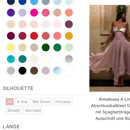
Blue
Blue
Blue
Blue
Blue
Pink
Gold
Pink
Pink
Pink
Red
Green
Blue
SILHOUETTE
Ärmelloses A-Lin
All
A-line
Ball Gown
Princess
Abschlussballkleid f
Sheath
Mermaid
mit Spaghettiträge
Ausschnitt und R
LÄNGE