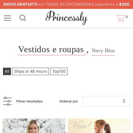
ENVIO GRATUITO
em TODAS AS ENCOMENDAS superiores a
$200
0
Vestidos e roupas
,
Navy Blue
All
Ships in 48 Hours
Top100
Filtrar resultados
Ordenar por