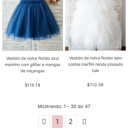
Vestido de noiva florido sem
Vestido de noiva florido azul
costas marfim renda plissado
marinho com glitter e mangas
tule
de miçangas
$110.39
$115.19
Mostrando
: 1 - 30
do
47
1
2