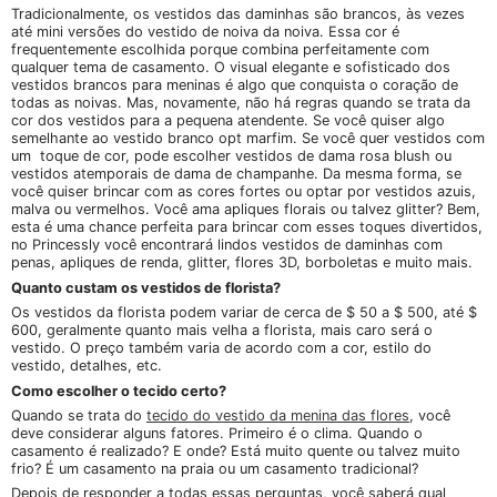
Tradicionalmente, os vestidos das daminhas são brancos, às vezes
até mini versões do vestido de noiva da noiva. Essa cor é
frequentemente escolhida porque combina perfeitamente com
qualquer tema de casamento. O visual elegante e sofisticado dos
vestidos brancos para meninas é algo que conquista o coração de
todas as noivas. Mas, novamente, não há regras quando se trata da
cor dos vestidos para a pequena atendente. Se você quiser algo
semelhante ao vestido branco opt marfim. Se você quer vestidos com
um toque de cor, pode escolher vestidos de dama rosa blush ou
vestidos atemporais de dama de champanhe. Da mesma forma, se
você quiser brincar com as cores fortes ou optar por vestidos azuis,
malva ou vermelhos. Você ama apliques florais ou talvez glitter? Bem,
esta é uma chance perfeita para brincar com esses toques divertidos,
no Princessly você encontrará lindos vestidos de daminhas com
penas, apliques de renda, glitter, flores 3D, borboletas e muito mais.
Quanto custam os vestidos de florista?
Os vestidos da florista podem variar de cerca de $ 50 a $ 500, até $
600, geralmente quanto mais velha a florista, mais caro será o
vestido. O preço também varia de acordo com a cor, estilo do
vestido, detalhes, etc.
Como escolher o tecido certo?
Quando se trata do
tecido do vestido da menina das flores
, você
deve considerar alguns fatores. Primeiro é o clima. Quando o
casamento é realizado? E onde? Está muito quente ou talvez muito
frio? É um casamento na praia ou um casamento tradicional?
Depois de responder a todas essas perguntas, você saberá qual