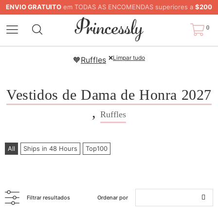
ENVIO GRATUITO
em TODAS AS ENCOMENDAS superiores a
$200
0
❌
Limpar tudo
🧡
Ruffles
Vestidos de Dama de Honra 2027
,
Ruffles
All
Ships in 48 Hours
Top100
Filtrar resultados
Ordenar por