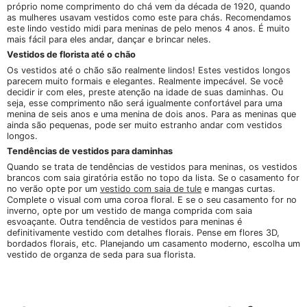
próprio nome comprimento do chá vem da década de 1920, quando
as mulheres usavam vestidos como este para chás. Recomendamos
este lindo vestido midi para meninas de pelo menos 4 anos. É muito
mais fácil para eles andar, dançar e brincar neles.
Vestidos de florista até o chão
Os vestidos até o chão são realmente lindos! Estes vestidos longos
parecem muito formais e elegantes. Realmente impecável. Se você
decidir ir com eles, preste atenção na idade de suas daminhas. Ou
seja, esse comprimento não será igualmente confortável para uma
menina de seis anos e uma menina de dois anos. Para as meninas que
ainda são pequenas, pode ser muito estranho andar com vestidos
longos.
Tendências de vestidos para daminhas
Quando se trata de tendências de vestidos para meninas, os vestidos
brancos com saia giratória estão no topo da lista. Se o casamento for
no verão opte por um
vestido com saia de tule
e mangas curtas.
Complete o visual com uma coroa floral. E se o seu casamento for no
inverno, opte por um vestido de manga comprida com saia
esvoaçante. Outra tendência de vestidos para meninas é
definitivamente vestido com detalhes florais. Pense em flores 3D,
bordados florais, etc. Planejando um casamento moderno, escolha um
vestido de organza de seda para sua florista.