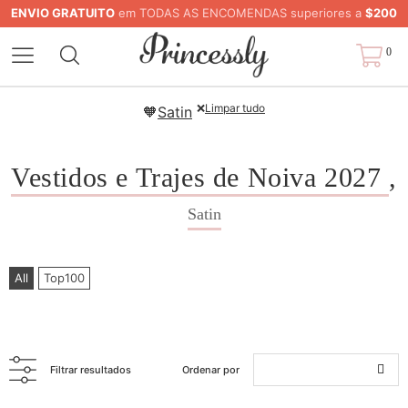
ENVIO GRATUITO
em TODAS AS ENCOMENDAS superiores a
$200
0
❌
Limpar tudo
🧡
Satin
Vestidos e Trajes de Noiva 2027
,
Satin
All
Top100
Filtrar resultados
Ordenar por