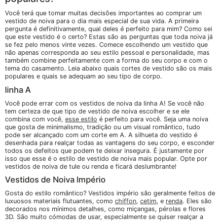
Você terá que tomar muitas decisões importantes ao comprar um
vestido de noiva para o dia mais especial de sua vida. A primeira
pergunta é definitivamente, qual deles é perfeito para mim? Como sei
que este vestido é o certo? Estas são as perguntas que toda noiva já
se fez pelo menos vinte vezes. Comece escolhendo um vestido que
não apenas corresponda ao seu estilo pessoal e personalidade, mas
também combine perfeitamente com a forma do seu corpo e com o
tema do casamento. Leia abaixo quais cortes de vestido são os mais
populares e quais se adequam ao seu tipo de corpo.
linha A
Você pode errar com os vestidos de noiva da linha A! Se você não
tem certeza de que tipo de vestido de noiva escolher e se ele
combina com você,
esse estilo
é perfeito para você. Seja uma noiva
que gosta de minimalismo, tradição ou um visual romântico, tudo
pode ser alcançado com um corte em A. A silhueta do vestido é
desenhada para realçar todas as vantagens do seu corpo, e esconder
todos os defeitos que podem te deixar insegura. É justamente por
isso que esse é o estilo de vestido de noiva mais popular. Opte por
vestidos de noiva de tule ou renda e ficará deslumbrante!
Vestidos de Noiva Império
Gosta do estilo romântico? Vestidos império são geralmente feitos de
luxuosos materiais flutuantes, como
chiffon
,
cetim
, e
renda
. Eles são
decorados nos mínimos detalhes, como miçangas, pérolas e flores
3D. São muito cómodas de usar, especialmente se quiser realçar a