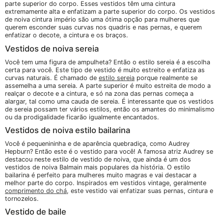
parte superior do corpo. Esses vestidos têm uma cintura
extremamente alta e enfatizam a parte superior do corpo. Os vestidos
de noiva cintura império são uma ótima opção para mulheres que
querem esconder suas curvas nos quadris e nas pernas, e querem
enfatizar o decote, a cintura e os braços.
Vestidos de noiva sereia
Você tem uma figura de ampulheta? Então o estilo sereia é a escolha
certa para você. Este tipo de vestido é muito estreito e enfatiza as
curvas naturais. É chamado de
estilo sereia
porque realmente se
assemelha a uma sereia. A parte superior é muito estreita de modo a
realçar o decote e a cintura, e só na zona das pernas começa a
alargar, tal como uma cauda de sereia. É interessante que os vestidos
de sereia possam ter vários estilos, então os amantes do minimalismo
ou da prodigalidade ficarão igualmente encantados.
Vestidos de noiva estilo bailarina
Você é pequenininha e de aparência quebradiça, como Audrey
Hepburn? Então este é o vestido para você! A famosa atriz Audrey se
destacou neste estilo de vestido de noiva, que ainda é um dos
vestidos de noiva Balmain mais populares da história. O estilo
bailarina é perfeito para mulheres muito magras e vai destacar a
melhor parte do corpo. Inspirados em vestidos vintage, geralmente
comprimento do chá
, este vestido vai enfatizar suas pernas, cintura e
tornozelos.
Vestido de baile