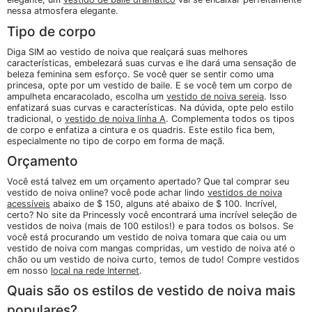
nessa atmosfera elegante.
Tipo de corpo
Diga SIM ao vestido de noiva que realçará suas melhores
características, embelezará suas curvas e lhe dará uma sensação de
beleza feminina sem esforço. Se você quer se sentir como uma
princesa, opte por um vestido de baile. E se você tem um corpo de
ampulheta encaracolado, escolha um
vestido de noiva sereia
. Isso
enfatizará suas curvas e características. Na dúvida, opte pelo estilo
tradicional, o
vestido de noiva linha A
. Complementa todos os tipos
de corpo e enfatiza a cintura e os quadris. Este estilo fica bem,
especialmente no tipo de corpo em forma de maçã.
Orçamento
Você está talvez em um orçamento apertado? Que tal comprar seu
vestido de noiva online? você pode achar lindo
vestidos de noiva
acessíveis
abaixo de $ 150, alguns até abaixo de $ 100. Incrível,
certo? No site da Princessly você encontrará uma incrível seleção de
vestidos de noiva (mais de 100 estilos!) e para todos os bolsos. Se
você está procurando um vestido de noiva tomara que caia ou um
vestido de noiva com mangas compridas, um vestido de noiva até o
chão ou um vestido de noiva curto, temos de tudo! Compre vestidos
em nosso
local na rede Internet
.
Quais são os estilos de vestido de noiva mais
populares?