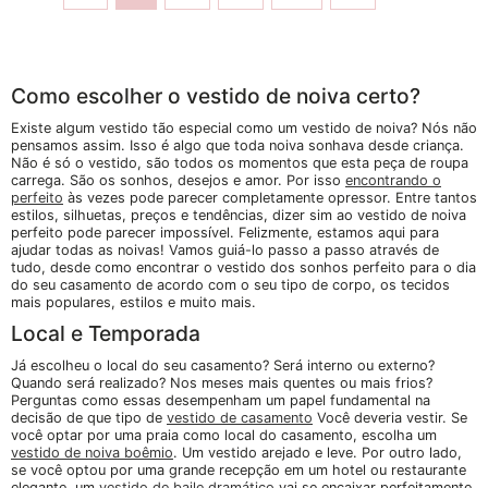
Como escolher o vestido de noiva certo?
Existe algum vestido tão especial como um vestido de noiva? Nós não
pensamos assim. Isso é algo que toda noiva sonhava desde criança.
Não é só o vestido, são todos os momentos que esta peça de roupa
carrega. São os sonhos, desejos e amor. Por isso
encontrando o
perfeito
às vezes pode parecer completamente opressor. Entre tantos
estilos, silhuetas, preços e tendências, dizer sim ao vestido de noiva
perfeito pode parecer impossível. Felizmente, estamos aqui para
ajudar todas as noivas! Vamos guiá-lo passo a passo através de
tudo, desde como encontrar o vestido dos sonhos perfeito para o dia
do seu casamento de acordo com o seu tipo de corpo, os tecidos
mais populares, estilos e muito mais.
Local e Temporada
Já escolheu o local do seu casamento? Será interno ou externo?
Quando será realizado? Nos meses mais quentes ou mais frios?
Perguntas como essas desempenham um papel fundamental na
decisão de que tipo de
vestido de casamento
Você deveria vestir. Se
você optar por uma praia como local do casamento, escolha um
vestido de noiva boêmio
. Um vestido arejado e leve. Por outro lado,
se você optou por uma grande recepção em um hotel ou restaurante
elegante, um
vestido de baile dramático
vai se encaixar perfeitamente