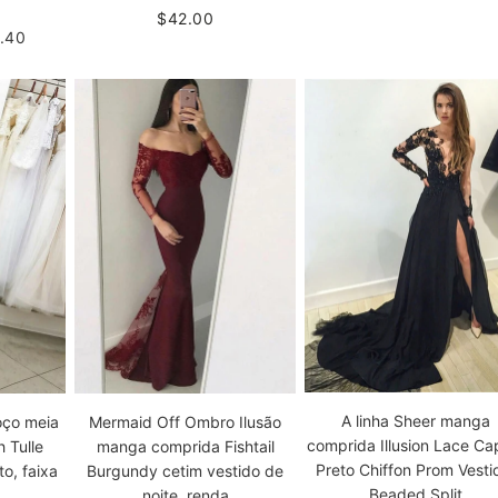
$42.00
.40
A linha Sheer manga
coço meia
Mermaid Off Ombro Ilusão
comprida Illusion Lace Ca
 Tulle
manga comprida Fishtail
Preto Chiffon Prom Vesti
o, faixa
Burgundy cetim vestido de
Beaded Split
noite, renda