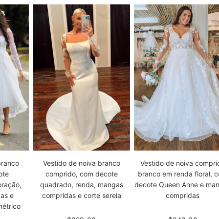
branco
Vestido de noiva branco
Vestido de noiva compri
ote
comprido, com decote
branco em renda floral, 
oração,
quadrado, renda, mangas
decote Queen Anne e ma
as e
compridas e corte sereia
compridas
étrico