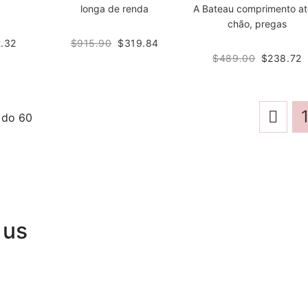
longa de renda
A Bateau comprimento at
chão, pregas
.32
$915.90
$319.84
$489.00
$238.72
0
do
60
 us