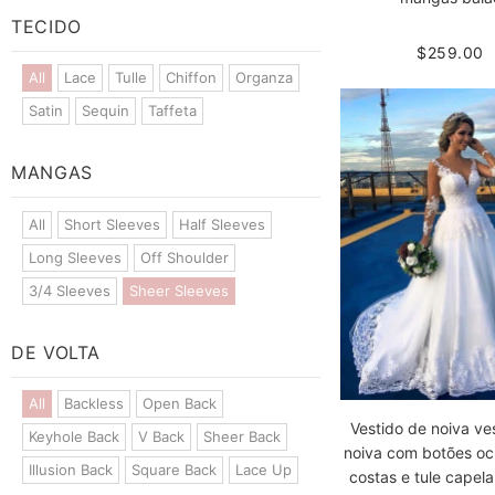
TECIDO
$259.00
All
Lace
Tulle
Chiffon
Organza
Satin
Sequin
Taffeta
MANGAS
All
Short Sleeves
Half Sleeves
Long Sleeves
Off Shoulder
3/4 Sleeves
Sheer Sleeves
DE VOLTA
All
Backless
Open Back
Vestido de noiva ve
Keyhole Back
V Back
Sheer Back
noiva com botões oc
Illusion Back
Square Back
Lace Up
costas e tule capela