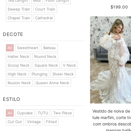
Tea Length
Midi
Floor Length
$199.00
Sweep Train
Court Train
Chapel Train
Cathedral
DECOTE
All
Sweetheart
Bateau
Halter Neck
Round Neck
Scoop Neck
Square Neck
V Neck
High Neck
Plunging
Sheer Neck
Illusion Neck
Queen Anne Neck
ESTILO
Vestido de noiva de
All
Cupcake
TUTU
Two Piece
tule marfim, corte t
Cut Out
Vintage
Fitted
com ombros descob
mangas balã