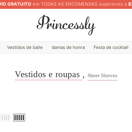
VIO GRATUITO
em TODAS AS ENCOMENDAS superiores a
$
Vestidos de baile
damas de honra
Festa de cocktail
Vestidos e roupas
,
Sheer Sleeves