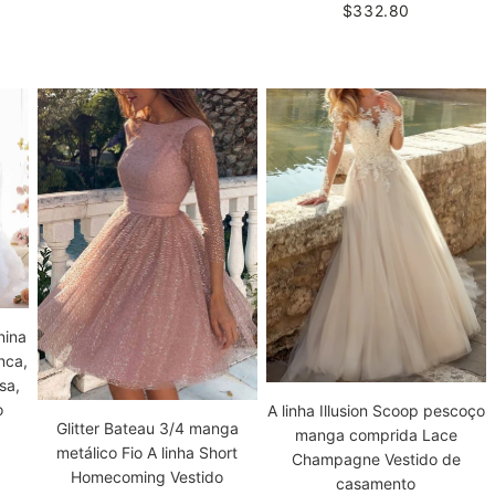
$332.80
nina
nca,
sa,
o
A linha Illusion Scoop pescoço
Glitter Bateau 3/4 manga
manga comprida Lace
metálico Fio A linha Short
Champagne Vestido de
Homecoming Vestido
casamento