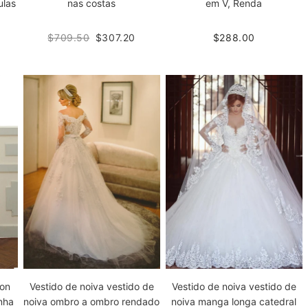
ulas
nas costas
em V, Renda
$709.50
$307.20
$288.00
fon
Vestido de noiva vestido de
Vestido de noiva vestido de
nha
noiva ombro a ombro rendado
noiva manga longa catedral