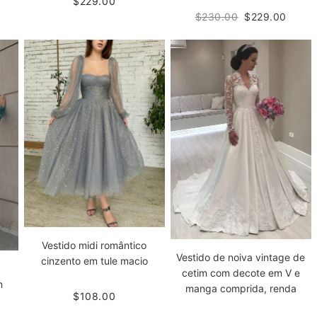
$229.00
$230.00
$229.00
Vestido midi romântico
Vestido de noiva vintage de
cinzento em tule macio
-
cetim com decote em V e
m
manga comprida, renda
$108.00