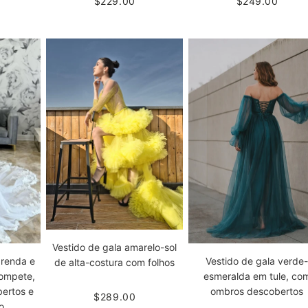
$229.00
$249.00
Vestido de gala amarelo-sol
 renda e
Vestido de gala verde
de alta-costura com folhos
rompete,
esmeralda em tule, co
ertos e
ombros descobertos
$289.00
o