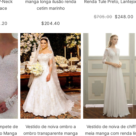
manga longa ilusão renda
V-Neck
Renda Tule Preto, Lantejo
cetim marinho
Lace
$705.00
$248.00
$204.40
.20
ompete de
Vestido de noiva ombro a
Vestido de noiva de chif
do Manga
ombro transparente manga
meia manga com renda li