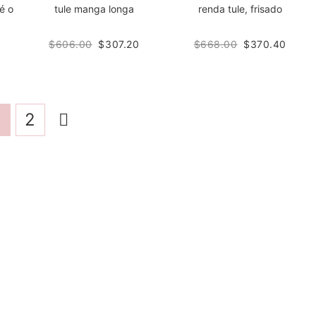
é o
tule manga longa
renda tule, frisado
$606.00
$307.20
$668.00
$370.40
1
2