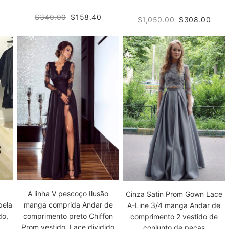
$340.00
$158.40
$1,050.00
$308.00
A linha V pescoço Ilusão
Cinza Satin Prom Gown Lace
pela
manga comprida Andar de
A-Line 3/4 manga Andar de
do,
comprimento preto Chiffon
comprimento 2 vestido de
Prom vestido, Lace dividido
conjunto de peças