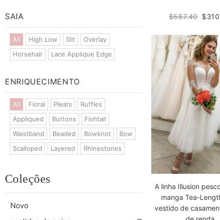
SAIA
$587.40
$310
All
High Low
Slit
Overlay
Horsehair
Lace Applique Edge
ENRIQUECIMENTO
All
Floral
Pleats
Ruffles
Appliqued
Buttons
Fishtail
Waistband
Beaded
Bowknot
Bow
Scalloped
Layered
Rhinestones
Coleções
A linha Illusion pes
manga Tea-Length
Novo
vestido de casament
de renda