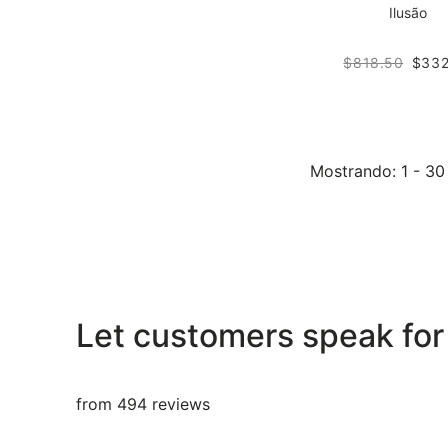
Ilusão
$818.50
$332
Mostrando
: 1 - 3
Let customers speak for
from 494 reviews