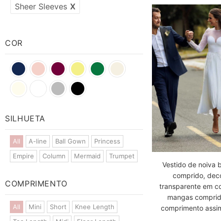
Sheer Sleeves
X
COR
Blue
SILHUETA
All
A-line
Ball Gown
Princess
Empire
Column
Mermaid
Trumpet
Vestido de noiva 
comprido, dec
COMPRIMENTO
transparente em c
mangas comprid
All
Mini
Short
Knee Length
comprimento assim