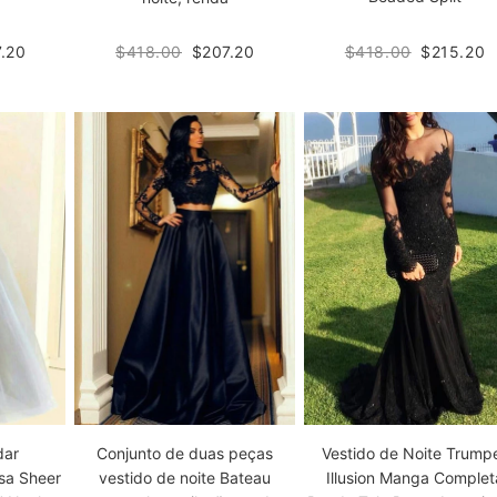
$418.00
$215.20
.20
$418.00
$207.20
Conjunto de duas peças
dar
Vestido de Noite Trump
vestido de noite Bateau
sa Sheer
Illusion Manga Complet