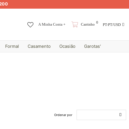
200
0
A Minha Conta +
Carrinho
PT-PT/USD
Formal
Casamento
Ocasião
Garotas'
Ordenar por