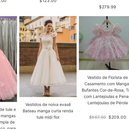
.00
$123.00
$279.99
Vestido de Florista de
Casamento com Manga
Bufantes Cor-de-Rosa, T
com Lantejoulas e Pena
Lantejoulas de Pérola
Vestidos de noiva evasê
de tule e
Bateau manga curta renda
m mangas
$567.00
$209.00
tule midi flor
ampla de
aço, para