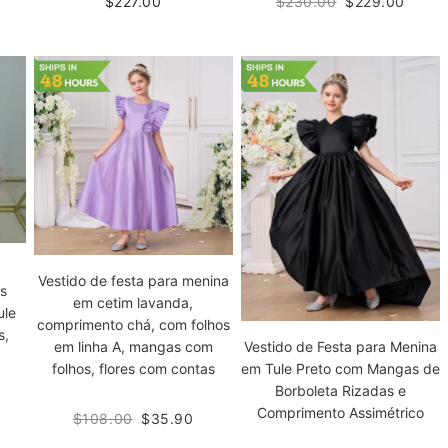
$227.00
$230.00
$229.00
Vestido de festa para menina
s
em cetim lavanda,
ule
comprimento chá, com folhos
s,
em linha A, mangas com
Vestido de Festa para Menina
folhos, flores com contas
em Tule Preto com Mangas de
Borboleta Rizadas e
Comprimento Assimétrico
$108.00
$35.90