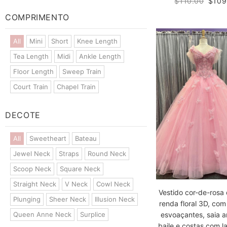
$110.00
$109
COMPRIMENTO
All
Mini
Short
Knee Length
Tea Length
Midi
Ankle Length
Floor Length
Sweep Train
Court Train
Chapel Train
DECOTE
All
Sweetheart
Bateau
Jewel Neck
Straps
Round Neck
Scoop Neck
Square Neck
Straight Neck
V Neck
Cowl Neck
Vestido cor-de-rosa 
Plunging
Sheer Neck
Illusion Neck
renda floral 3D, co
Queen Anne Neck
Surplice
esvoaçantes, saia 
baile e costas com l