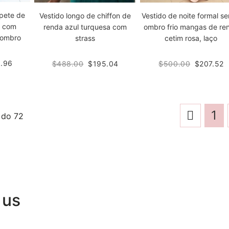
mpete de
Vestido longo de chiffon de
Vestido de noite formal se
k com
renda azul turquesa com
ombro frio mangas de re
 ombro
strass
cetim rosa, laço
.96
$488.00
$195.04
$500.00
$207.52
1
0
do
72
 us