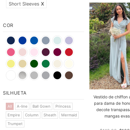
Short Sleeves
X
COR
Blue
Blue
Blue
Blue
Pink
Green
Grey
SILHUETA
Vestido de chiffon 
para dama de hono
All
A-line
Ball Gown
Princess
decote transpass
Empire
Column
Sheath
Mermaid
mangas evas
Trumpet