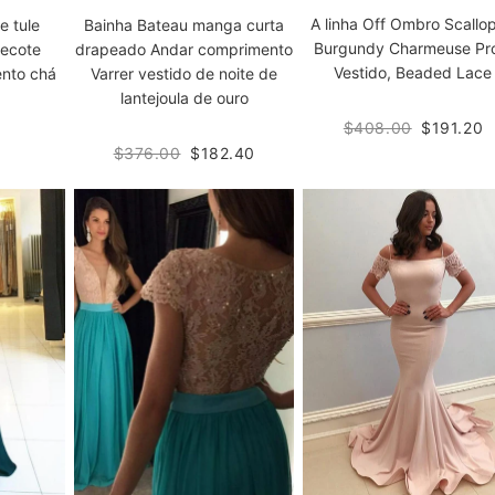
A linha Off Ombro Scallo
e tule
Bainha Bateau manga curta
Burgundy Charmeuse P
decote
drapeado Andar comprimento
Vestido, Beaded Lace
nto chá
Varrer vestido de noite de
lantejoula de ouro
$408.00
$191.20
$376.00
$182.40