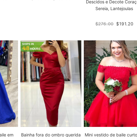
Descidos e Decote Coraç
Sereia, Lantejoulas
$276.00
$191.20
aile em
Bainha fora do ombro querida
Mini vestido de baile curt