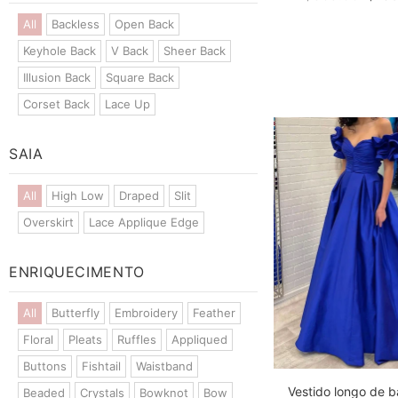
All
Backless
Open Back
Keyhole Back
V Back
Sheer Back
Illusion Back
Square Back
Corset Back
Lace Up
SAIA
All
High Low
Draped
Slit
Overskirt
Lace Applique Edge
ENRIQUECIMENTO
All
Butterfly
Embroidery
Feather
Floral
Pleats
Ruffles
Appliqued
Buttons
Fishtail
Waistband
Vestido longo de b
Beaded
Crystals
Bowknot
Bow