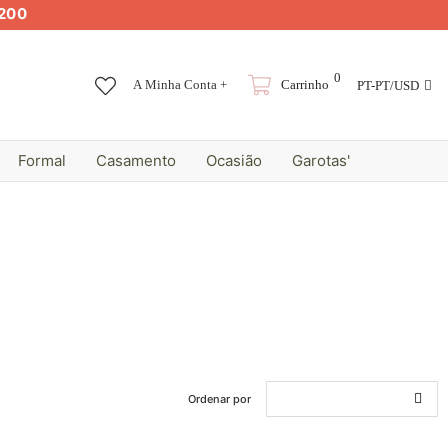
200
0
A Minha Conta +
Carrinho
PT-PT/USD
Formal
Casamento
Ocasião
Garotas'
Ordenar por