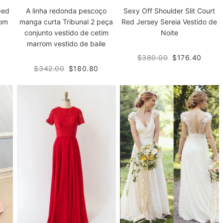
ped
A linha redonda pescoço
Sexy Off Shoulder Slit Court
rom
manga curta Tribunal 2 peça
Red Jersey Sereia Vestido de
conjunto vestido de cetim
Noite
marrom vestido de baile
$380.00
$176.40
$342.00
$180.80