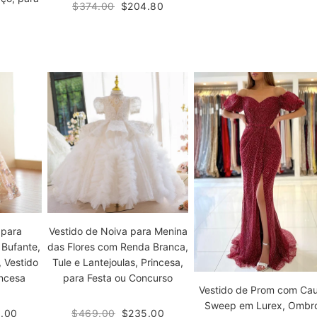
$374.00
$204.80
a
 para
Vestido de Noiva para Menina
Bufante,
das Flores com Renda Branca,
 Vestido
Tule e Lantejoulas, Princesa,
incesa
para Festa ou Concurso
Vestido de Prom com Ca
Sweep em Lurex, Ombr
.00
$469.00
$235.00