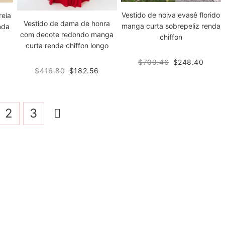
Vestido de noiva evasê florido
reia
Vestido de dama de honra
manga curta sobrepeliz renda
nda
com decote redondo manga
chiffon
curta renda chiffon longo
$709.46
$248.40
$416.80
$182.56
2
3