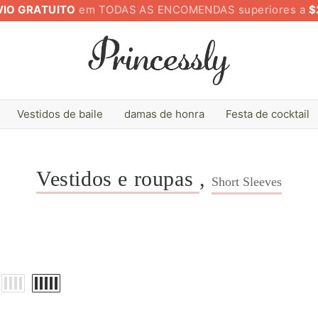
VIO GRATUITO
em TODAS AS ENCOMENDAS superiores a
$
Vestidos de baile
damas de honra
Festa de cocktail
Vestidos e roupas
,
Short Sleeves