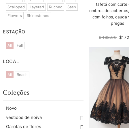
tafetá com corte
Scalloped
Layered
Ruched
Sash
ombros descobertos
Flowers
Rhinestones
com folhos, cauda v
pregas
ESTAÇÃO
$468.00
$172
All
Fall
LOCAL
All
Beach
Coleções
Novo
vestidos de noiva
Garotas de flores