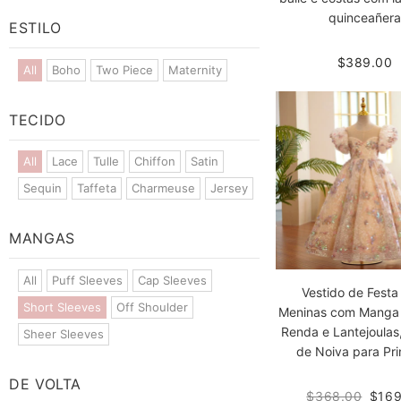
quinceañer
ESTILO
$389.00
All
Boho
Two Piece
Maternity
TECIDO
All
Lace
Tulle
Chiffon
Satin
Sequin
Taffeta
Charmeuse
Jersey
MANGAS
All
Puff Sleeves
Cap Sleeves
Vestido de Festa
Short Sleeves
Off Shoulder
Meninas com Manga 
Renda e Lantejoulas,
Sheer Sleeves
de Noiva para Pr
DE VOLTA
$368.00
$169