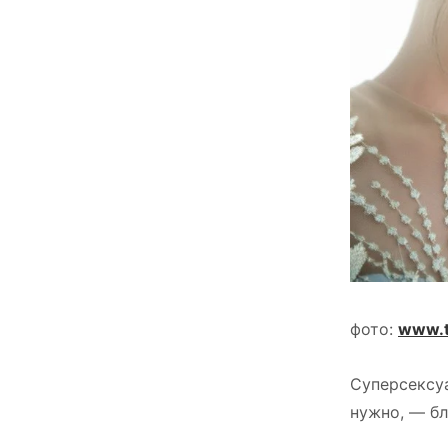
фото:
www.t
Суперсексуа
нужно, — бл