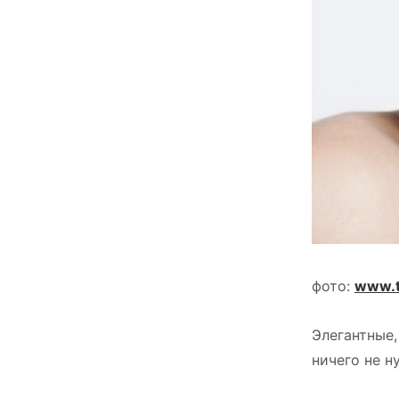
фото:
www.t
Элегантные,
ничего не н