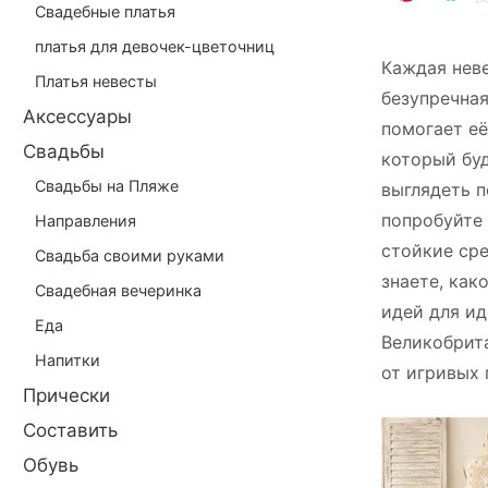
Свадебные платья
платья для девочек-цветочниц
Каждая неве
Платья невесты
безупречная
Аксессуары
помогает её
Свадьбы
который буд
Свадьбы на Пляже
выглядеть п
попробуйте
Направления
стойкие сре
Свадьба своими руками
знаете, как
Свадебная вечеринка
идей для и
Еда
Великобрит
Напитки
от игривых 
Прически
Составить
Обувь