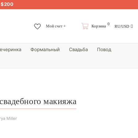
е
$200
0
Мой счет +
Корзина
RU/USD
вечеринка
Формальный
Свадьба
Повод
 свадебного макияжа
ya Miller