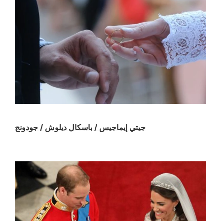
جيتي إيماجيس / باسكال ديلوش / جودونج