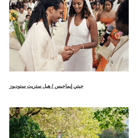
جيتي إيماجيس / هيل ستريت ستوديوز