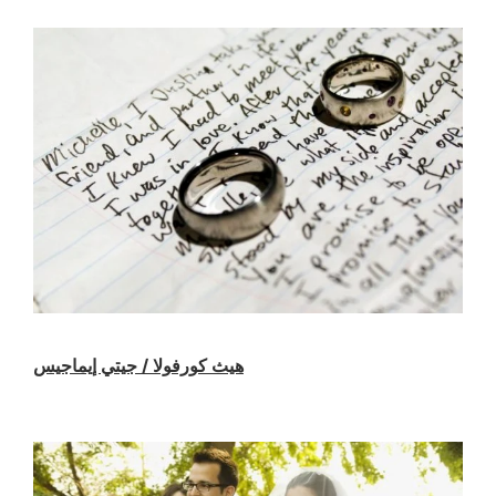
هيث كورفولا / جيتي إيماجيس