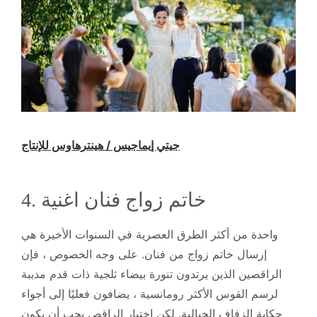
جيتي إيماجيس / هينترهاوس للإنتاج
4. خاتم زواج فنان اغنية
واحدة من أكثر الطرق العصرية في السنوات الأخيرة هي
إرسال خاتم زواج من فنان. على وجه الخصوص ، فإن
الراقصين الذين يرتدون تنورة بيضاء ثلجية ذات قدم مدببة
لرسم القوس الأكثر رومانسية ، يضافون فعليًا إلى أجواء
حكاية الزفاف الخيالية. لكن اختيار الراقص يجب أن يكون