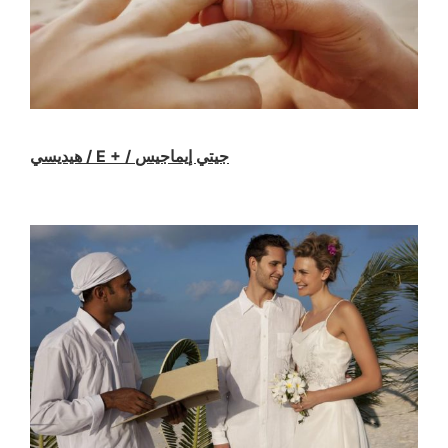
هيديسي / E + / جيتي إيماجيس