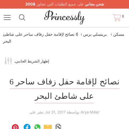
شحن مجاني
على جميع الطلبات التي تتجاوز
$200
0
مسكن
›
برينسلي برس
›
6 نصائح لإقامة حفل زفاف ساحر على شاطئ
البحر
إظهار الشريط الجانبي
6 نصائح لإقامة حفل زفاف ساحر
على شاطئ البحر
بواسطة Arya Miller
Jul 31, 2017
نشر على