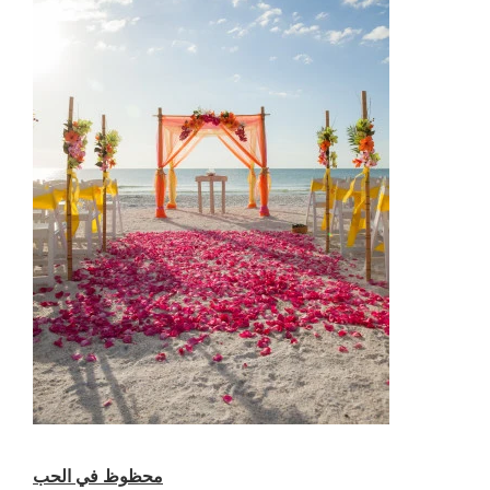
محظوظ في الحب