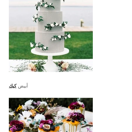
أبيض
كيك