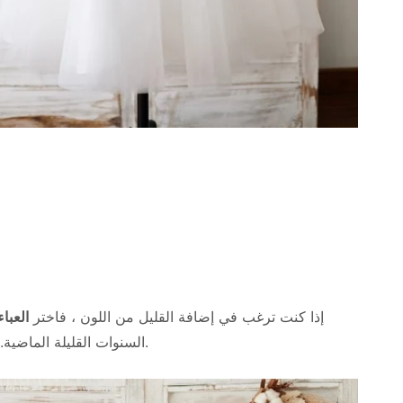
إذا كنت ترغب في إضافة القليل من اللون ، فاختر
العباء
السنوات القليلة الماضية. ومثالية لكل موضوع حفل زفاف. أكمل المظهر بتاج زهري رائع أو عصابة رأس أنيقة.