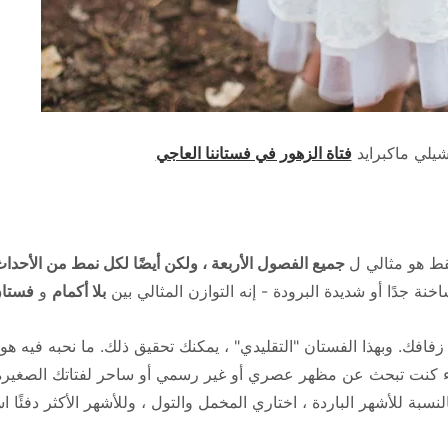
يلي ماكبرايد
فتاة الزهور في فستاننا العاجي
قط هو مثالي ل
جميع الفصول الأربعة ، ولكن أيضًا لكل نمط من الأحداث
نة جدًا أو شديدة البرودة - إنه التوازن المثالي بين
بلا أكمام
و
فستان
افك. وبهذا الفستان "التقليدي" ، يمكنك تحقيق ذلك. ما نحبه فيه هو
سواء كنت تبحث عن مظهر عصري أو غير رسمي أو ساحر لفتاتك الصغيرة
نسبة للأشهر الباردة ، اختاري المخمل والتول ، وللأشهر الأكثر دفئًا 