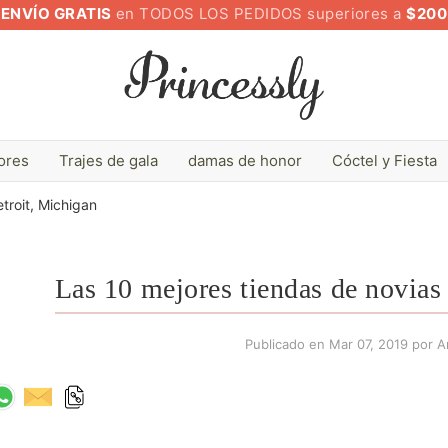
ENVÍO GRATIS
en TODOS LOS PEDIDOS superiores a
$200
lores
Trajes de gala
damas de honor
Cóctel y Fiesta
troit, Michigan
Las 10 mejores tiendas de novias
Publicado en
Mar 07, 2019
por Ar