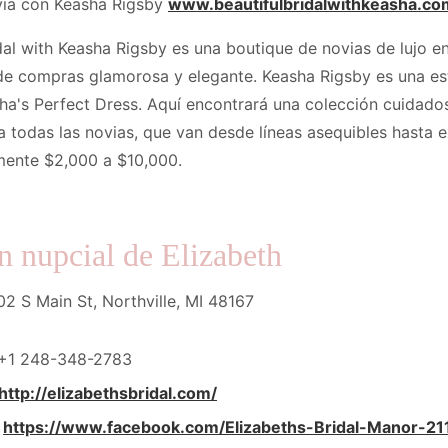
ia con Keasha Rigsby
www.beautifulbridalwithkeasha.c
idal with Keasha Rigsby es una boutique de novias de lujo en
de compras glamorosa y elegante. Keasha Rigsby es una est
ha's Perfect Dress. Aquí encontrará una colección cuidad
a todas las novias, que van desde líneas asequibles hasta ex
ente $2,000 a $10,000.
 nupcial de Elizabeth
02 S Main St, Northville, MI 48167
+1 248-348-2783
http://elizabethsbridal.com/
https://www.facebook.com/Elizabeths-Bridal-Manor-