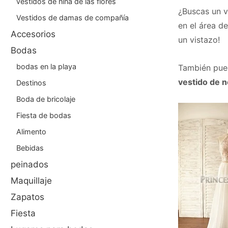
vestidos de niña de las flores
¿Buscas un v
Vestidos de damas de compañía
en el área d
Accesorios
un vistazo!
Bodas
bodas en la playa
También pue
vestido de n
Destinos
Boda de bricolaje
Fiesta de bodas
Alimento
Bebidas
peinados
Maquillaje
Zapatos
Fiesta