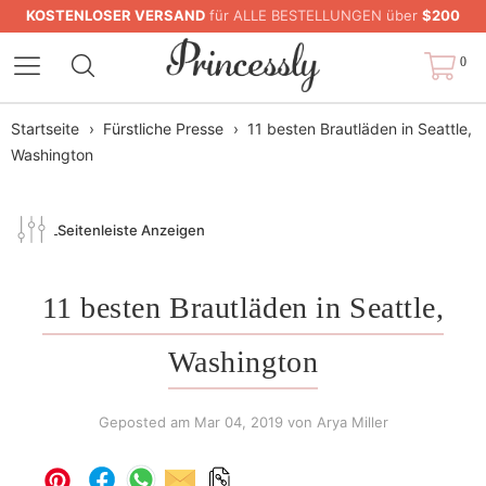
KOSTENLOSER VERSAND
für ALLE BESTELLUNGEN über
$200
0
Startseite
›
Fürstliche Presse
›
11 besten Brautläden in Seattle,
Washington
Seitenleiste Anzeigen
11 besten Brautläden in Seattle,
Washington
Geposted am
Mar 04, 2019
von Arya Miller