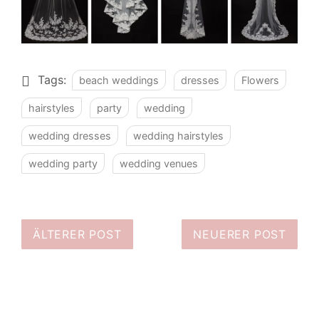
Tags:
beach weddings
dresses
Flowers
hairstyles
party
wedding
wedding dresses
wedding hairstyles
wedding party
wedding venues
ÄLTERER POST
NEUERER POST