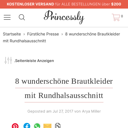
KOSTENLOSER VERSAND
für ALLE BESTELLUNGEN über
$200
0
Startseite
›
Fürstliche Presse
›
8 wunderschöne Brautkleider
mit Rundhalsausschnitt
Seitenleiste Anzeigen
8 wunderschöne Brautkleider
mit Rundhalsausschnitt
Geposted am
Jul 27, 2017
von Arya Miller