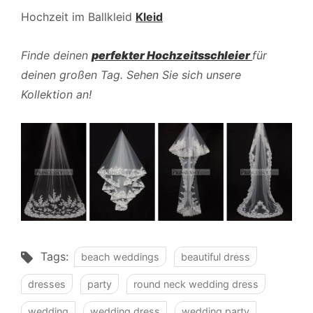
Hochzeit im Ballkleid
Kleid
Finde deinen
perfekter Hochzeitsschleier
für
deinen großen Tag. Sehen Sie sich unsere
Kollektion an!
Tags:
beach weddings
beautiful dress
dresses
party
round neck wedding dress
wedding
wedding dress
wedding party