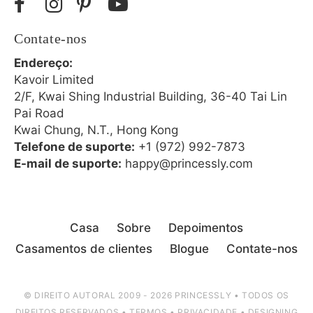
Contate-nos
Endereço:
Kavoir Limited
2/F, Kwai Shing Industrial Building, 36-40 Tai Lin
Pai Road
Kwai Chung, N.T., Hong Kong
Telefone de suporte:
+1 (972) 992-7873
E-mail de suporte:
happy@princessly.com
Casa
Sobre
Depoimentos
Casamentos de clientes
Blogue
Contate-nos
© DIREITO AUTORAL 2009 - 2026 PRINCESSLY • TODOS OS
DIREITOS RESERVADOS •
TERMOS
•
PRIVACIDADE
•
DESIGNING